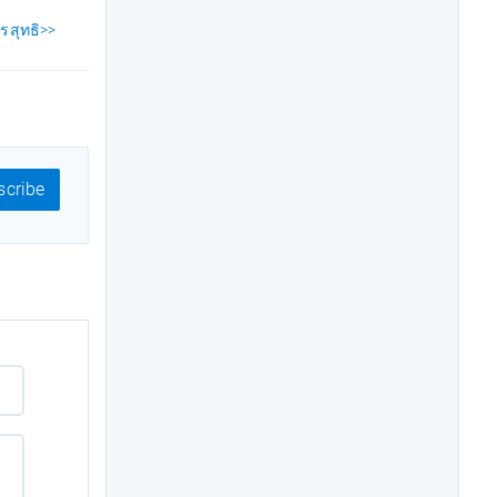
รสุทธิ>>
cribe