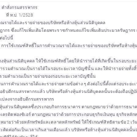
คำสั่งกรมสรรพากร
ที่ ท.ป. 1/2528
ณรายได้และรายจ่ายของบริษัทหรือห้างหุ้นส่วนนิติบุคคล
ากร ซึ่งแก้ไขเพิ่มเติมโดยพระราชกำหนดแก้ไขเพิ่มเติมประมวลรัษฎากร (ฉ
่อไปนี้
่อง การใช้เกณฑ์สิทธิ์ในการคำนวณรายได้และรายจ่ายของบริษัทหรือห้างหุ้
ุ้นส่วนนิติบุคคล ให้ใช้เกณฑ์สิทธิ์โดยให้นำรายได้ที่เกิดขึ้นในรอบระย
ารวมคำนวณเป็นรายได้ในรอบระยะเวลาบัญชีนั้น และให้นำรายจ่ายทั้งสิ้นท
น มารวมคำนวณเป็นรายจ่ายของรอบระยะเวลาบัญชีนั้น
บัติในการคำนวณรายได้และรายจ่ายตามข้อต่าง ๆ ดังต่อไปนี้ตั้งแต่รอบระยะ
ากอธิบดีกรมสรรพากรแล้ว บริษัทหรือห้างหุ้นส่วนนิติบุคคลนั้นจะต้องถือปฏิบั
ลี่ยนแปลงจากอธิบดีกรมสรรพากร
หุ้นส่วนนิติบุคคลซึ่งประกอบกิจการธนาคาร ตามกฎหมายว่าด้วยการธนา
รกิจเครดิตฟองซิเอร์ ตามกฎหมายว่าด้วยการประกอบธุรกิจเงินทุน ธุรกิจหลักท
ฎหมายว่าด้วยหลักทรัพย์และตลาดหลักทรัพย์ ให้ใช้เกณฑ์สิทธิตามข้อ 2 เว้
ระติดต่อกันเป็นเวลาเกินสามเดือนแล้ว บริษัทหรือห้างหุ้นส่วนนิติบุคคลนั้