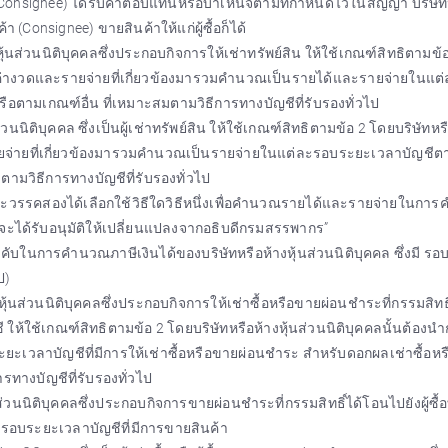
า (Consignee) ได้รับค่าตอบแทนหรือบำเหน็จตามที่กำหนดไว้ในสัญญา บริษัท
 (Consignee) ขายสินค้าให้แก่ผู้ซื้อก็ได้
ส่วนนิติบุคคลซึ่งประกอบกิจการให้เช่าทรัพย์สิน ให้ใช้เกณฑ์สิทธิตามข้
หรือค่างวดและรายจ่ายที่เกี่ยวข้องมารวมคำนวณเป็นรายได้และรายจ่ายในแต
อตามเกณฑ์อื่น ที่เหมาะสมตามวิธีการทางบัญชีที่รับรองทั่วไป
ิติบุคคล ซึ่งเป็นผู้เช่าทรัพย์สิน ให้ใช้เกณฑ์สิทธิตามข้อ 2 โดยบริษัทหร
ะรายจ่ายที่เกี่ยวข้องมารวมคำนวณเป็นรายจ่ายในแต่ละรอบระยะเวลาบัญชีต
ามวิธีการทางบัญชีที่รับรองทั่วไป
และวรรคสองได้เลือกใช้วิธีใดวิธีหนึ่งเพื่อคำนวณรายได้และรายจ่ายในกา
นแต่จะได้รับอนุมัติให้เปลี่ยนแปลงจากอธิบดีกรมสรรพากร”
ังคับในการคำนวณภาษีเงินได้ของบริษัทหรือห้างหุ้นส่วนนิติบุคคล ซึ่งมี ร
ป)
ส่วนนิติบุคคลซึ่งประกอบกิจการให้เช่าซื้อหรือขายผ่อนชำระที่กรรมสิทธิ์
 ให้ใช้เกณฑ์สิทธิตามข้อ 2 โดยบริษัทหรือห้างหุ้นส่วนนิติบุคคลนั้นต้องนำก
วลาบัญชีที่มีการให้เช่าซื้อหรือขายผ่อนชำระ สำหรับดอกผลเช่าซื้อห
างบัญชีที่รับรองทั่วไป
นิติบุคคลซึ่งประกอบกิจการขายผ่อนชำระที่กรรมสิทธิ์ได้โอนไปยังผู้ซื้อท
บระยะเวลาบัญชีที่มีการขายสินค้า