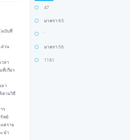
47
มาตรา 65
บับที่
'
นส่วน
มาตรา 56
1161
ะเวลา
ี่เกี่ยว
เวลา
ติตามวิธี
คาร
รัพย์
นแต่ราย
นจะนำ