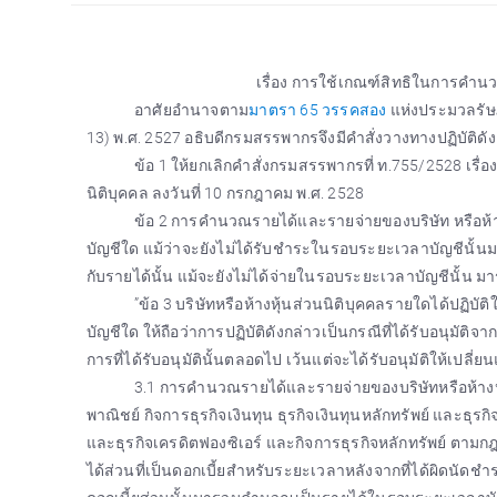
เรื่อง การใช้เกณฑ์สิทธิในการคำนว
อาศัยอำนาจตาม
มาตรา 65 วรรคสอง
แห่งประมวลรัษฎ
13) พ.ศ. 2527 อธิบดีกรมสรรพากรจึงมีคำสั่งวางทางปฏิบัติดังต
ข้อ 1 ให้ยกเลิกคำสั่งกรมสรรพากรที่ ท.755/2528 เรื
นิติบุคคล ลงวันที่ 10 กรกฎาคม พ.ศ. 2528
ข้อ 2 การคำนวณรายได้และรายจ่ายของบริษัท หรือห้างห
บัญชีใด แม้ว่าจะยังไม่ได้รับชำระในรอบระยะเวลาบัญชีนั้นม
กับรายได้นั้น แม้จะยังไม่ได้จ่ายในรอบระยะเวลาบัญชีนั้
”ข้อ 3 บริษัทหรือห้างหุ้นส่วนนิติบุคคลรายใดได้ปฏิ
บัญชีใด ให้ถือว่าการปฏิบัติดังกล่าวเป็นกรณีที่ได้รับอนุมัติจ
การที่ได้รับอนุมัตินั้นตลอดไป เว้นแต่จะได้รับอนุมัติให้เป
3.1 การคำนวณรายได้และรายจ่ายของบริษัทหรือห้าง
พาณิชย์ กิจการธุรกิจเงินทุน ธุรกิจเงินทุนหลักทรัพย์ และธุ
และธุรกิจเครดิตฟองซิเอร์ และกิจการธุรกิจหลักทรัพย์ ตามก
ได้ส่วนที่เป็นดอกเบี้ยสำหรับระยะเวลาหลังจากที่ได้ผิดนัดชำ