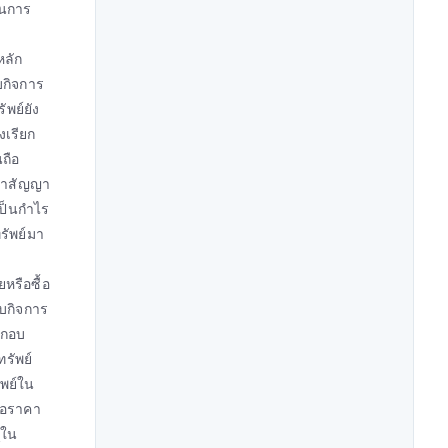
ในการ
หลัก
บกิจการ
พย์ยัง
งเรียก
ถือ
่ทำสัญญา
เป็นกำไร
รัพย์มา
หรือซื้อ
บกิจการ
ะกอบ
ทรัพย์
ัพย์ใน
ถือราคา
(ใน