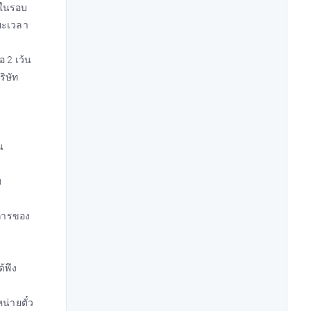
ู่ในรอบ
ะยะเวลา
 2 เว้น
ิษัท
น
น
น
ม
์การของ
้พึง
น่ายตั๋ว