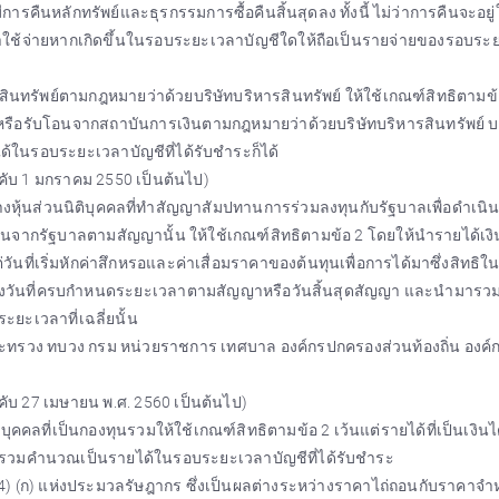
ีการคืนหลักทรัพย์และธุรกรรมการซื้อคืนสิ้นสุดลง ทั้งนี้ ไม่ว่าการคืนจะอย
ับค่าใช้จ่ายหากเกิดขึ้นในรอบระยะเวลาบัญชีใดให้ถือเป็นรายจ่ายของรอบร
ทรัพย์ตามกฎหมายว่าด้วยบริษัทบริหารสินทรัพย์ ให้ใช้เกณฑ์สิทธิตามข้อ
้อหรือรับโอนจากสถาบันการเงินตามกฎหมายว่าด้วยบริษัทบริหารสินทรัพย์ บร
ในรอบระยะเวลาบัญชีที่ได้รับชำระก็ได้
งคับ 1 มกราคม 2550 เป็นต้นไป)
หุ้นส่วนนิติบุคคลที่ทำสัญญาสัมปทานการร่วมลงทุนกับรัฐบาลเพื่อดำเนิ
ุนจากรัฐบาลตามสัญญานั้น ให้ใช้เกณฑ์สิทธิตามข้อ 2 โดยให้นำรายได้เงิ
นที่เริ่มหักค่าสึกหรอและค่าเสื่อมราคาของต้นทุนเพื่อการได้มาซึ่งสิทธิใ
ถึงวันที่ครบกำหนดระยะเวลาตามสัญญาหรือวันสิ้นสุดสัญญา และนำมารว
ะเวลาที่เฉลี่ยนั้น
ระทรวง ทบวง กรม หน่วยราชการ เทศบาล องค์กรปกครองส่วนท้องถิ่น องค
งคับ 27 เมษายน พ.ศ. 2560 เป็นต้นไป)
คคลที่เป็นกองทุนรวมให้ใช้เกณฑ์สิทธิตามข้อ 2 เว้นแต่รายได้ที่เป็นเงินได
ารวมคำนวณเป็นรายได้ในรอบระยะเวลาบัญชีที่ได้รับชำระ
(4) (ก) แห่งประมวลรัษฎากร ซึ่งเป็นผลต่างระหว่างราคาไถ่ถอนกับราคาจำห