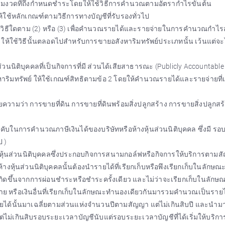
ตามงวดที่ถึงกำหนดชำระโดยให้ใช้วิธีการคำนวณตามอัตรากำไรขั้นต้น
ช้หลักเกณฑ์ตามวิธีการทางบัญชีที่รับรองทั่วไป
หนึ่งวิธีใดตาม (2) หรือ (3) เพื่อคำนวณรายได้และรายจ่ายในการคำนวณกำไรสุ
ให้ใช้วิธีนั้นตลอดไปสำหรับการขายอสังหาริมทรัพย์ประเภทนั้น เว้นแต่จะไ
นิติบุคคลที่เป็นกิจการที่มี ส่วนได้เสียสาธารณะ (Publicly Accountable
ริมทรัพย์ ให้ใช้เกณฑ์สิทธิตามข้อ 2 โดยให้คำนวณรายได้และรายจ่ายที่เก
ความว่า การขายที่ดิน การขายที่ดินพร้อมสิ่งปลูกสร้าง การขายสิ่งปลูกสร
ังคับในการคำนวณภาษีเงินได้ของบริษัทหรือห้างหุ้นส่วนนิติบุคคล ซึ่งมี ร
ป )
ุ้นส่วนนิติบุคคลซึ่งประกอบกิจการสนามกอล์ฟหรือกิจการให้บริการตาม
งหุ้นส่วนนิติบุคคลนั้นต้องนำรายได้ที่เรียกเก็บหรือพึงเรียกเก็บในลักษณะ
เกิดขึ้นจากการผ่อนชำระหรือชำระครั้งเดียว และไม่ว่าจะเรียกเก็บในลักษณ
้จ่าย หรือเงินอื่นที่เรียกเก็บในลักษณะทำนองเดียวกันมารวมคำนวณเป็นรายได
ายได้นั้นมาเฉลี่ยตามส่วนแห่งจำนวนปีตามสัญญา แต่ไม่เกินสิบปี และนำ
เกินสิบรอบระยะเวลาบัญชีนับแต่รอบระยะเวลาบัญชีที่ได้เริ่มให้บริการ