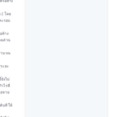
หรือห้าง
อ 2 โดย
่ละรอบ
ือห้าง
ามส่วน
รคำนวณ
อบระยะ
ยังไม่
ำไรที่
รือขาย
ันที ให้