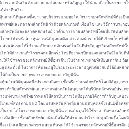
ด้มีการจ่ายคืนเงินดังกล่าวตามข้อตกลงหรือสัญญา ให้นำมาถือเป็นรายจ่าย
ด้จ่ายคืนเงิน
นส่วนนิติบุคคลซึ่งประกอบกิจการขายชอร์ต (การขายหลักทรัพย์ที่ต้องยืม
รัพย์และตลาดหลักทรัพย์ ว่าด้วยหลักเกณฑ์ เงื่อนไข และวิธีการประกอ
ทรัพย์และตลาดหลักทรัพย์ ว่าด้วยการขายหลักทรัพย์โดยที่บริษัทหลักทรั
โดยบริษัทหรือห้างหุ้นส่วนนิติบุคคลดังกล่าวต้องนำรายได้ที่เรียกเก็บหรือพึ
่วนต้นทุนให้ใช้ราคาปิดของหลักทรัพย์ในวันที่ทำสัญญายืมหลักทรัพย์นั้น
เมื่อใด ให้คำนวณกำไรขาดทุนอีกครั้ง โดยถือราคาปิดของหลักทรัพย์ในวันที
นให้ใช้ราคาของหลักทรัพย์ที่ซื้อมาคืน (ในจำนวนหน่วยที่เทียบเท่ากัน) ถือ
สุดลง ทั้งนี้ ไม่ว่าการคืนจะอยู่ในรอบระยะเวลาบัญชีเดียวกับที่ได้ยืมหลักท
ดให้ถือเป็นรายจ่ายของรอบระยะเวลาบัญชีนั้น
ุ้นส่วนนิติบุคคลซึ่งประกอบกิจการซื้อหรือขายหลักทรัพย์โดยมีสัญญาขาย
การกำกับหลักทรัพย์และตลาดหลักทรัพย์อนุญาตให้บริษัทหลักทรัพย์ประกอ
นาคารแห่งประเทศไทยกำหนดให้สถาบันการเงินที่อยู่ภายใต้การกำกับดูแลปร
กณฑ์สิทธิตามข้อ 2 โดยบริษัทหรือ ห้างหุ้นส่วนนิติบุคคลซึ่งเป็นผู้ซื้อหลัก
าเป็นรายได้ในรอบระยะเวลาบัญชีนั้น ส่วนต้นทุนให้ใช้ราคาปิดของหลักทร
 และเมื่อมีการซื้อหลักทรัพย์มาคืนเมื่อใดให้คำนวณกำไรขาดทุนอีกครั้ง โดย
ซื้อ) เป็นเสมือนราคาขาย ส่วนต้นทุนให้ใช้ราคาของหลักทรัพย์ที่ซื้อมาคืน 