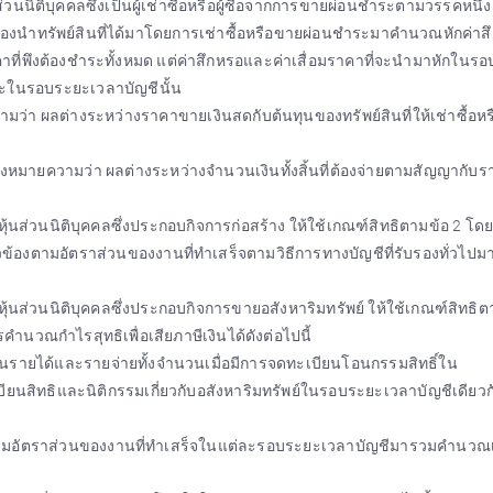
ิติบุคคลซึ่งเป็นผู้เช่าซื้อหรือผู้ซื้อจากการขายผ่อนชำระตามวรรคหนึ่ง 
้นต้องนำทรัพย์สินที่ได้มาโดยการเช่าซื้อหรือขายผ่อนชำระมาคำนวณหักค่าส
าคาที่พึงต้องชำระทั้งหมด แต่ค่าสึกหรอและค่าเสื่อมราคาที่จะนำมาหักในร
ำระในรอบระยะเวลาบัญชีนั้น
มว่า ผลต่างระหว่างราคาขายเงินสดกับต้นทุนของทรัพย์สินที่ให้เช่าซื้อห
่งหมายความว่า ผลต่างระหว่างจำนวนเงินทั้งสิ้นที่ต้องจ่ายตามสัญญากับ
นส่วนนิติบุคคลซึ่งประกอบกิจการก่อสร้าง ให้ใช้เกณฑ์สิทธิตามข้อ 2 โดย
ี่ยวข้องตามอัตราส่วนของงานที่ทำเสร็จตามวิธีการทางบัญชีที่รับรองทั่วไป
นส่วนนิติบุคคลซึ่งประกอบกิจการขายอสังหาริมทรัพย์ ให้ใช้เกณฑ์สิทธิต
นวณกำไรสุทธิเพื่อเสียภาษีเงินได้ดังต่อไปนี้
ป็นรายได้และรายจ่ายทั้งจำนวนเมื่อมีการจดทะเบียนโอนกรรมสิทธิ์ใน
บียนสิทธิและนิติกรรมเกี่ยวกับอสังหาริมทรัพย์ในรอบระยะเวลาบัญชีเดียวก
องตามอัตราส่วนของงานที่ทำเสร็จในแต่ละรอบระยะเวลาบัญชีมารวมคำนวณ