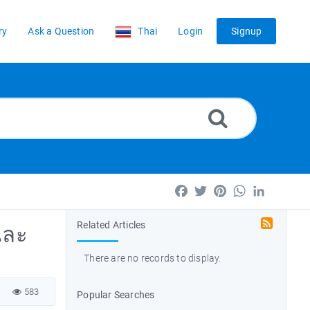
ry
Ask a Question
Thai
Login
Signup
Facebook
Twitter
Pinterest
WhatsApp
LinkedIn
Related Articles
และ
There are no records to display.
583
Popular Searches