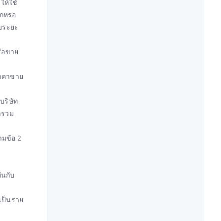
ให้ใช้
ึกหรอ
อบระยะ
รือขาย
ราคาขาย
บริษัท
มารวม
ามข้อ 2
ันกับ
เป็นราย