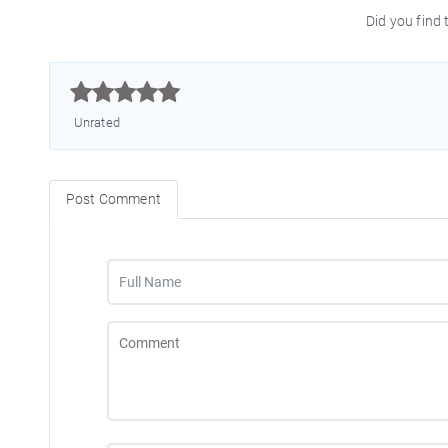
Did you find t



Unrated
Post Comment