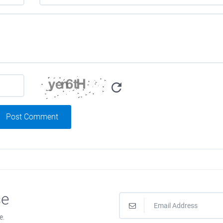
Post Comment
se
e.