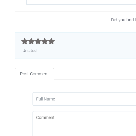
Did you find t



Unrated
Post Comment