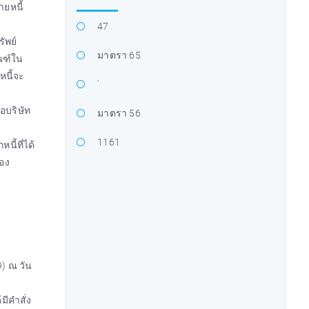
ายหนี้
47
ัพย์
มาตรา 65
ณฑ์ใน
หนี้จะ
'
อบริษัท
มาตรา 56
1161
นี้ที่ได้
ของ
9) ณ วัน
มีคำสั่ง