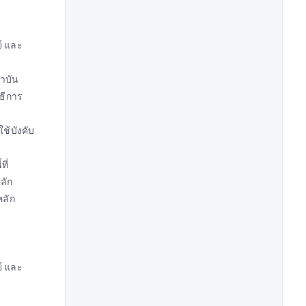
ย์ และ
ถาบัน
ิธีการ
ช้บังคับ
ที่
ลัก
หลัก
ย์ และ