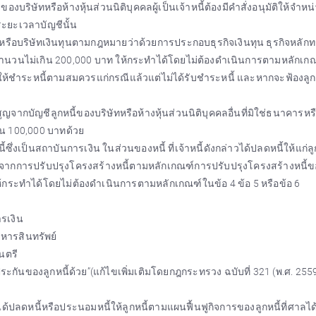
งบริษัทหรือห้างหุ้นส่วนนิติบุคคลผู้เป็นเจ้าหนี้ต้องมีคำสั่งอนุมัติให้จำหน่
บระยะเวลาบัญชีนั้น
รือบริษัทเงินทุนตามกฎหมายว่าด้วยการประกอบธุรกิจเงินทุน ธุรกิจหลักทร
มีจำนวนไม่เกิน 200,000 บาท ให้กระทำได้โดยไม่ต้องดำเนินการตามหลักเก
ให้ชำระหนี้ตามสมควรแก่กรณีแล้วแต่ไม่ได้รับชำระหนี้ และหากจะฟ้องลูก
จากบัญชีลูกหนี้ของบริษัทหรือห้างหุ้นส่วนนิติบุคคลอื่นที่มิใช่ธนาคารหรื
กิน 100,000 บาทด้วย
ซึ่งเป็นสถาบันการเงิน ในส่วนของหนี้ ที่เจ้าหนี้ดังกล่าวได้ปลดหนี้ให้แก่ลูกห
องมาจากการปรับปรุงโครงสร้างหนี้ตามหลักเกณฑ์การปรับปรุงโครงสร้างหนี้
ระทำได้โดยไม่ต้องดำเนินการตามหลักเกณฑ์ในข้อ 4 ข้อ 5 หรือข้อ 6
รเงิน
ิหารสินทรัพย์
นตรี
ระกันของลูกหนี้ด้วย”(แก้ไขเพิ่มเติมโดยกฎกระทรวง ฉบับที่ 321 (พ.ศ. 255
ได้ปลดหนี้หรือประนอมหนี้ให้ลูกหนี้ตามแผนฟื้นฟูกิจการของลูกหนี้ที่ศาลได้