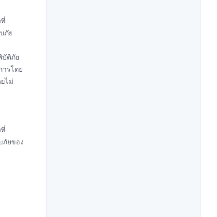
ี่
สบภัย
บัติภัย
ินการโดย
ยไม่
ี่
สบภัยของ