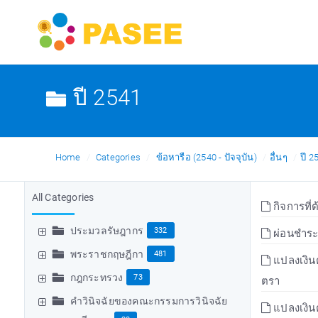
ปี 2541
Home
Categories
ข้อหารือ (2540 - ปัจจุบัน)
อื่นๆ
ปี 2
All Categories
กิจการที่
ประมวลรัษฎากร
332
ผ่อนชำระ
พระราชกฤษฎีกา
481
แปลงเงินต
กฎกระทรวง
73
ตรา
คำวินิจฉัยของคณะกรรมการวินิจฉัย
แปลงเงินต