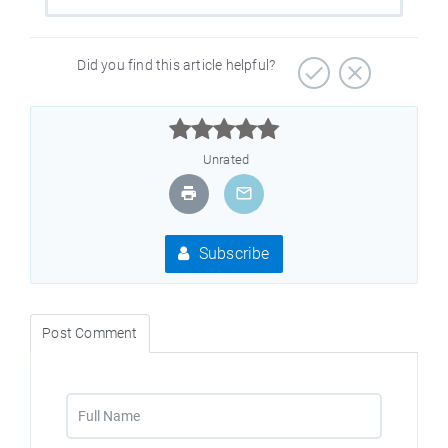
Did you find this article helpful?



Unrated
Subscribe
Post Comment