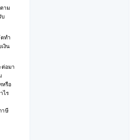
คลตาม
ับ
จัดทำ
เงิน
ะต่อมา
ม
ทหรือ
กำไร
ภาษี