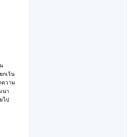
ใน
ยกเว้น
กิดความ
ัฒนา
ายไป