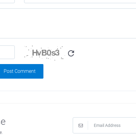
Post Comment
se
e.