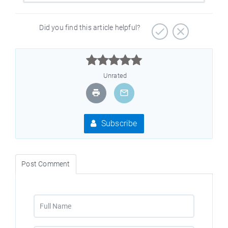
Did you find this article helpful?



Unrated
Subscribe
Post Comment