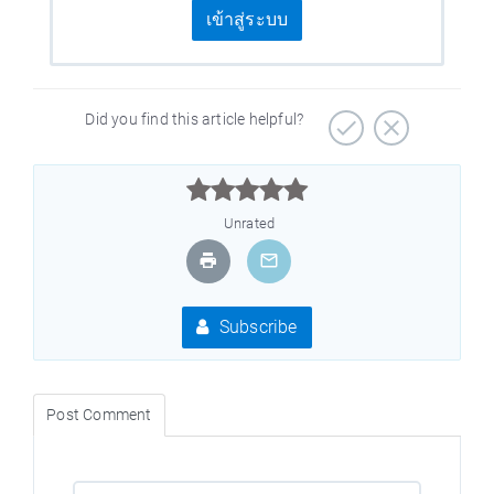
เข้าสู่ระบบ
Did you find this article helpful?



Unrated
Subscribe
Post Comment