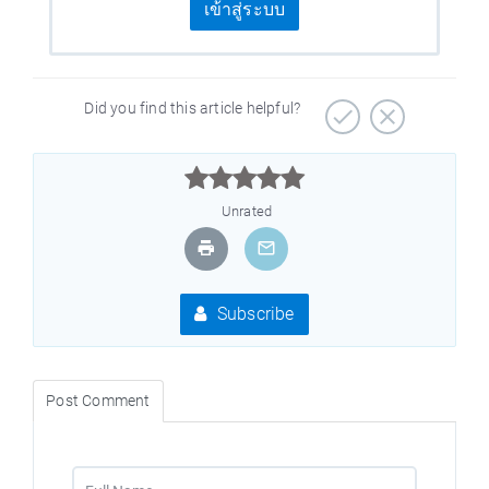
เข้าสู่ระบบ
Did you find this article helpful?



Unrated
Subscribe
Post Comment