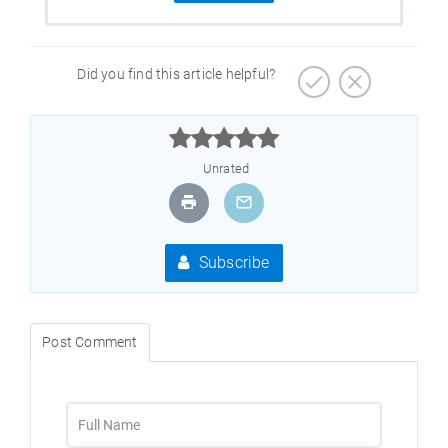
Did you find this article helpful?



Unrated
Subscribe
Post Comment