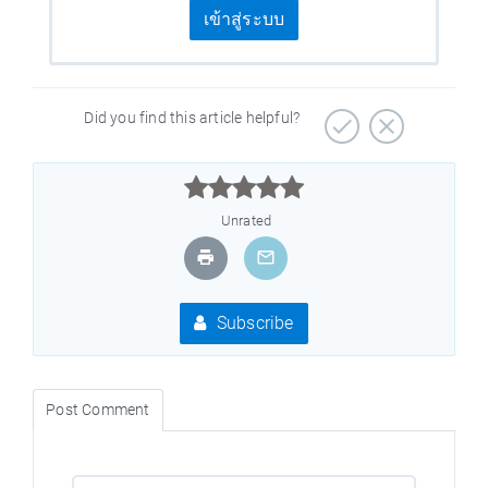
เข้าสู่ระบบ
Did you find this article helpful?



Unrated
Subscribe
Post Comment