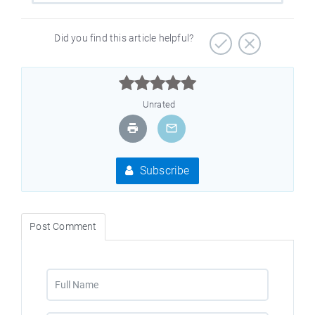
Did you find this article helpful?



Unrated
Subscribe
Post Comment