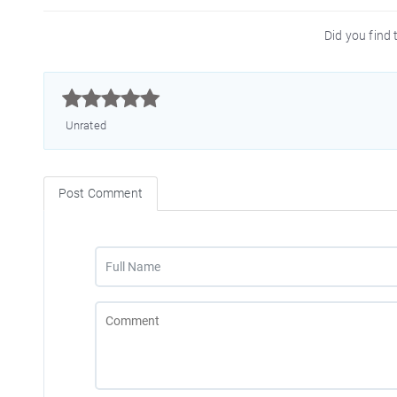
Did you find t



Unrated
Post Comment