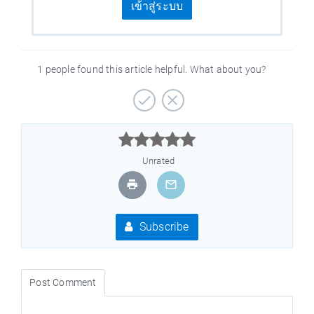
เข้าสู่ระบบ
1 people found this article helpful. What about you?



Unrated
Subscribe
Post Comment