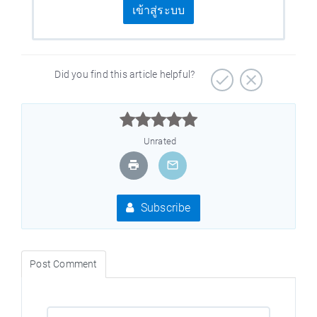
เข้าสู่ระบบ
Did you find this article helpful?



Unrated
Subscribe
Post Comment