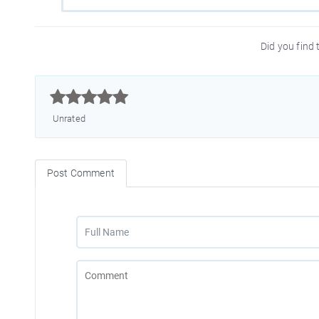
Did you find t



Unrated
Post Comment