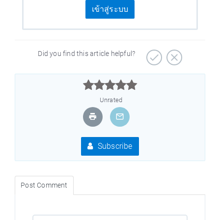
เข้าสู่ระบบ
Did you find this article helpful?



Unrated
Subscribe
Post Comment