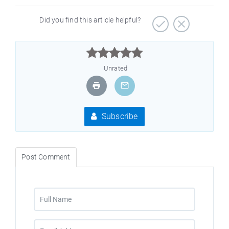
Did you find this article helpful?



Unrated
Subscribe
Post Comment