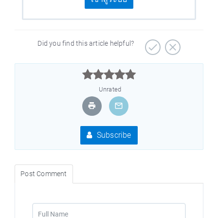
Did you find this article helpful?



Unrated
Subscribe
Post Comment