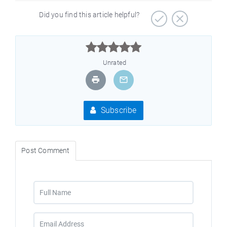
Did you find this article helpful?



Unrated
Subscribe
Post Comment