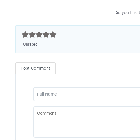
Did you find t



Unrated
Post Comment