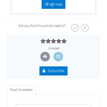
เข้าสู่ระบบ
Did you find this article helpful?



Unrated
Subscribe
Post Comment