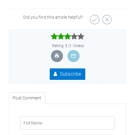
Did you find this article helpful?



Rating: 3 (1 Votes)
Subscribe
Post Comment