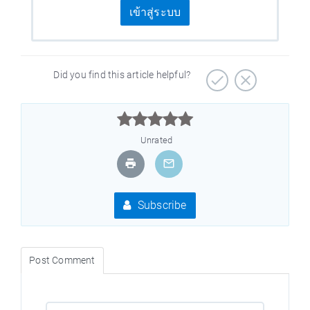
เข้าสู่ระบบ
Did you find this article helpful?



Unrated
Subscribe
Post Comment