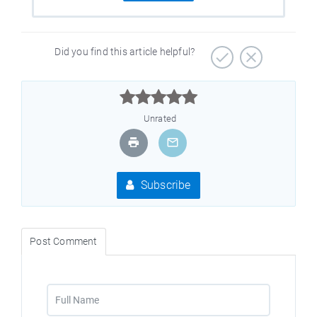
Did you find this article helpful?



Unrated
Subscribe
Post Comment