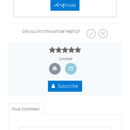
เข้าสู่ระบบ
Did you find this article helpful?



Unrated
Subscribe
Post Comment