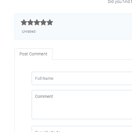
Did you find t



Unrated
Post Comment