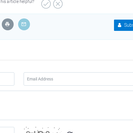
his article helpful?
Subs