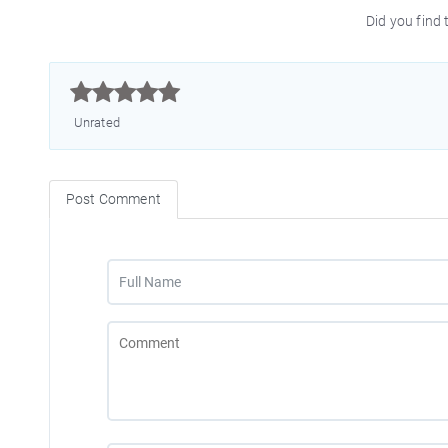
Did you find t



Unrated
Post Comment