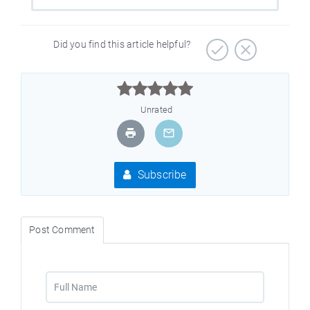
Did you find this article helpful?



Unrated
Subscribe
Post Comment