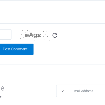
Post Comment
se
e.