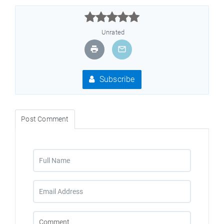



Unrated
Subscribe
Post Comment