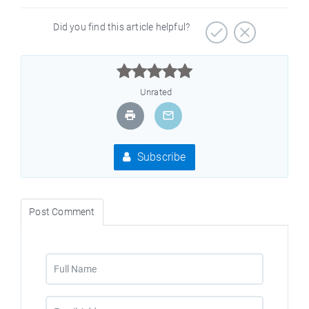
Did you find this article helpful?



Unrated
Subscribe
Post Comment