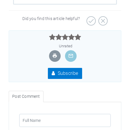
Did you find this article helpful?



Unrated
Subscribe
Post Comment