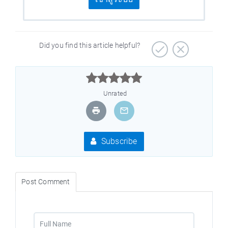
Did you find this article helpful?



Unrated
Subscribe
Post Comment