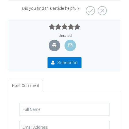
Did you find this article helpful?



Unrated
Subscribe
Post Comment