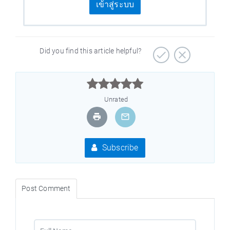
เข้าสู่ระบบ
Did you find this article helpful?



Unrated
Subscribe
Post Comment