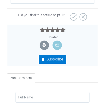
Did you find this article helpful?



Unrated
Subscribe
Post Comment