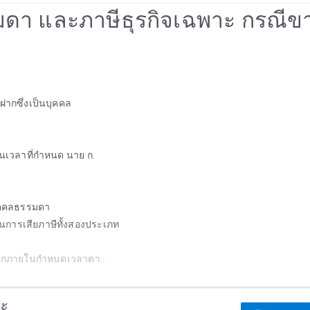
รรมดา และภาษีธุรกิจเฉพาะ กรณีข
ยฝากซึ่งเป็นบุคคล
ในเวลาที่กำหนด นาย ก.
้บุคคลธรรมดา
นการเสียภาษีทั้งสองประเภท
ยฝากภายในกำหนดเวลาตา...