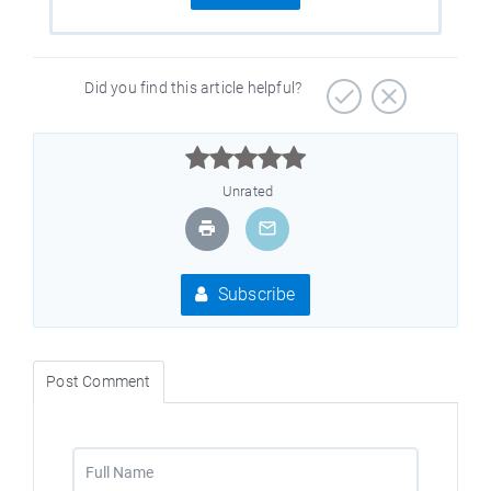
Did you find this article helpful?



Unrated
Subscribe
Post Comment