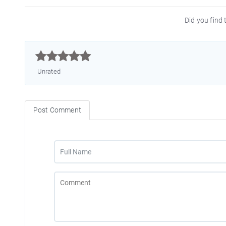
Did you find t



Unrated
Post Comment