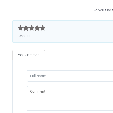
Did you find t



Unrated
Post Comment