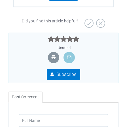
Did you find this article helpful?



Unrated
Subscribe
Post Comment