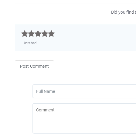
Did you find t



Unrated
Post Comment