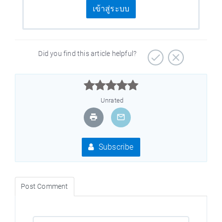
เข้าสู่ระบบ
Did you find this article helpful?



Unrated
Subscribe
Post Comment