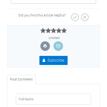
Did you find this article helpful?



Unrated
Subscribe
Post Comment