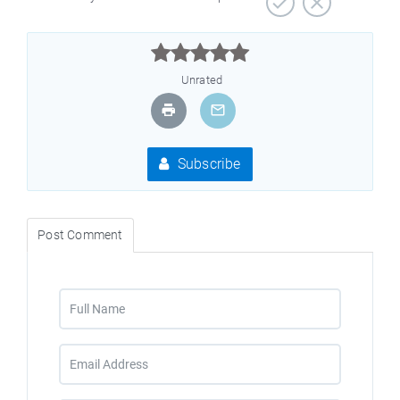



Unrated
Subscribe
Post Comment